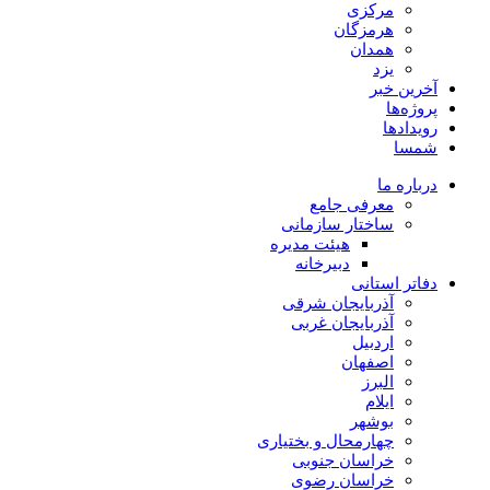
مرکزی
هرمزگان
همدان
یزد
آخرین خبر
پروژه‌ها
رویدادها
شمسا
درباره ما
معرفی جامع
ساختار سازمانی
هیئت مدیره
دبیرخانه
دفاتر استانی
آذربایجان شرقی
آذربایجان غربی
اردبیل
اصفهان
البرز
ایلام
بوشهر
چهارمحال و بختیاری
خراسان جنوبی
خراسان رضوی