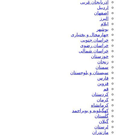
آذربایجان غربی
اردبیل
اصفهان
البرز
ایلام
بوشهر
چهارمحال و بختیاری
خراسان جنوبی
خراسان رضوی
خراسان شمالی
خوزستان
زنجان
سمنان
سیستان و بلوچستان
فارس
قزوین
قم
کردستان
کرمان
کرمانشاه
کهگیلویه و بویراحمد
گلستان
گیلان
لرستان
مازندران