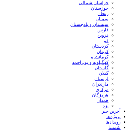
خراسان شمالی
خوزستان
زنجان
سمنان
سیستان و بلوچستان
فارس
قزوین
قم
کردستان
کرمان
کرمانشاه
کهگیلویه و بویراحمد
گلستان
گیلان
لرستان
مازندران
مرکزی
هرمزگان
همدان
یزد
آخرین خبر
پروژه‌ها
رویدادها
شمسا